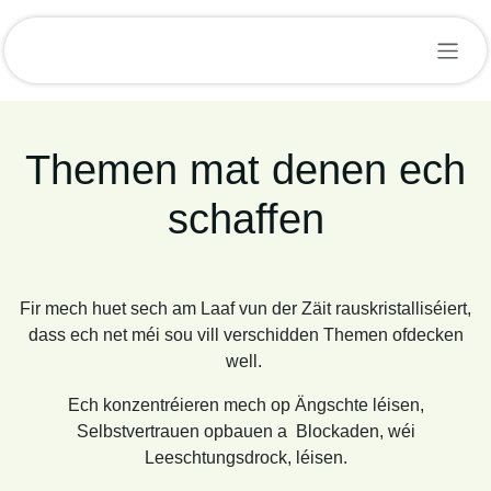
Zum Inhalt springen
Themen mat denen
ech schaffen
Fir mech huet sech am Laaf vun der Zäit
rauskristalliséiert, dass ech net méi sou vill verschidden
Themen ofdecken well.
Ech konzentréieren mech op Ängschte léisen,
Selbstvertrauen opbauen a Blockaden, wéi
Leeschtungsdrock, léisen.