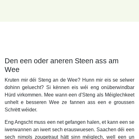
Den een oder aneren Steen ass am
Wee
Kruten mir déi Steng an de Wee? Hunn mir eis se selwer
dohinn geluecht? Si kënnen eis wéi eng onüberwindbar
Hürd virkommen. Mee wann een d'Steng als
Méiglechkeet unhelt e besseren Wee ze fannen ass een
e groussen Schrëtt wéider.
Eng Angscht muss een net gefangen halen, et kann een
se iwerwannen an iwert sech erauswuesen. Saachen déi
een sech nimols zougetraut hätt sinn méiglech, well een